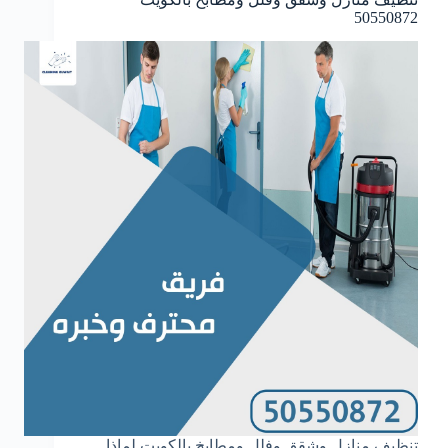
50550872
تنظيف منازل وشقق وفلل ومطابخ بالكويت لماذا