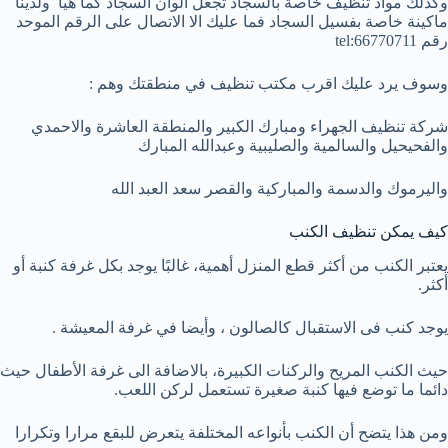
وكذلك مواد تنظيف خاصة بالسجاد تجعل الوان السجاد كما هيا ولدينا
ماكينة خاصة بفسيل السجاد فما عليك الا الاتصال على الرقم الموحد
رقم tel:66770711
وسوف يرد عليك اقرب مكتب تنظيف في منطقتك وهم :
شركة تنظيف الجهراء ومبارك الكبير والمنطقة العاشرة والاحمدي
والفحيحيل والسالمية والصليبية وعبدالله المبارك
واليرموك والدسمة والمباركية والقصر سعد العبد الله
كيف يمكن تنظيف الكنب
يعتبر الكنب من أكثر قطع المنزل أهمية، غالبًا يوجد بكل غرفة كنبة أو
أكثر.
يوجد كنب فى الاستقبال كالصالون ، وأيضا في غرفة المعيشة .
حيث الكنب المريح والركنات الكبيرة، بالاضافة الى غرفة الأطفال حيث
دائما ما توضع فيها كنبة صغيرة تستعمل لركن اللعب.
ومن هذا يتضح أن الكنب بأنواعه المختلفة يتعرض للبقع مرارا وتكرارا