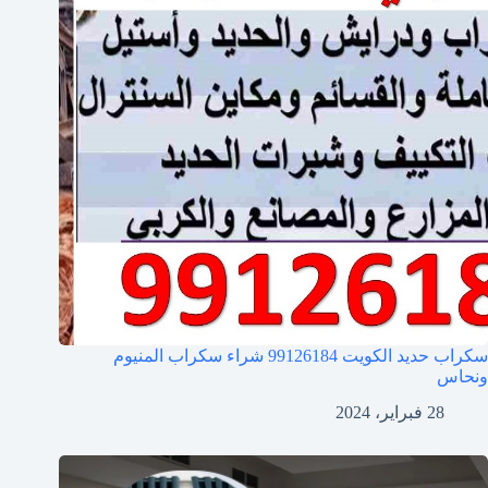
سكراب حديد الكويت 99126184 شراء سكراب المنيوم
ونحاس
28 فبراير، 2024