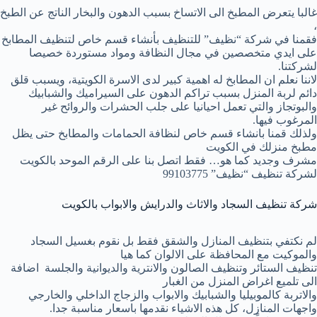
غالبا يتعرض المطبخ الى الاتساخ بسبب الدهون والبخار الناتج عن الطبخ
،
فقمنا في شركة “نظيف” للتنظيف بأنشاء قسم خاص لتنظيف المطابخ
على ايدي متخصصين في مجال النظافة ومواد مستوردة خصيصا
لشركتنا.
لاننا نعلم ان المطابخ له اهمية كبير لدى الاسرة الكويتية، ويسبب قلق
دائم لربة المنزل بسبب تراكم الدهون على السيراميك والشبابيك
والبوتجاز والتي تعمل احيانيا على جلب الحشرات والروائح غير
المرغوب فيها.
ولذلك قمنا بانشاء قسم خاص لنظافة الحمامات والمطابخ حتى يظل
مطبخ منزلك في الكويت
مشرف وجديد كما هو… فقط اتصل بنا على الرقم الموحد بالكويت
لشركة تنظيف “نظيف” 99103775
شركة تنظيف السجاد والاثاث والدرايش والابواب بالكويت
لم نكتفي بتنظيف المنازل والشقق فقط بل نقوم بغسيل السجاد
والموكيت مع المحافظة على الالوان كما هيا
تنظيف الستائر وتنظيف الصالون والانترية والديوانية والجلسة اضافة
الى تلميع اغراض المنزل من الغبار
والاتربة كالموبيليا والشبابيك والابواب والزجاج الداخلي والخارجي
واجهات المنازل، كل هذه الاشياء نقدمها باسعار مناسبة جدا.